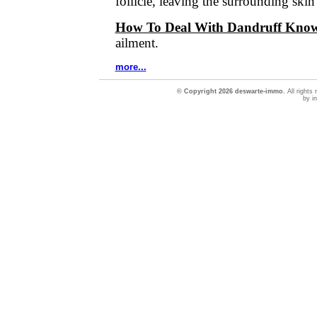
follicle, leaving the surrounding ski
How To Deal With Dandruff Know 
ailment.
more...
© Copyright 2026 deswarte-immo.
All rights
by in