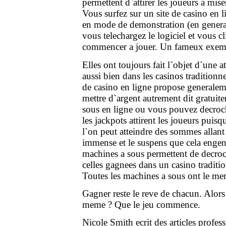
permettent d`attirer les joueurs a mi
Vous surfez sur un site de casino en 
en mode de demonstration (en general,
vous telechargez le logiciel et vous c
commencer a jouer. Un fameux exemp
Elles ont toujours fait l`objet d`une a
aussi bien dans les casinos traditionne
de casino en ligne propose generaleme
mettre d`argent autrement dit gratuite
sous en ligne ou vous pouvez decroche
les jackpots attirent les joueurs puisq
l`on peut atteindre des sommes allant 
immense et le suspens que cela engend
machines a sous permettent de decro
celles gagnees dans un casino traditio
Toutes les machines a sous ont le me
Gagner reste le reve de chacun. Alor
meme ? Que le jeu commence.
Nicole Smith ecrit des articles profess